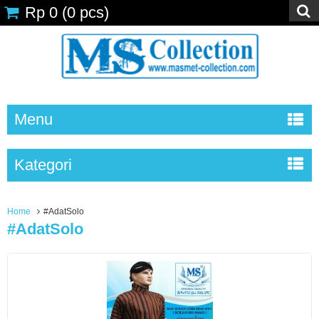
Rp 0
(
0
pcs)
Menu
Kategori
Home
#AdatSolo
#AdatSolo