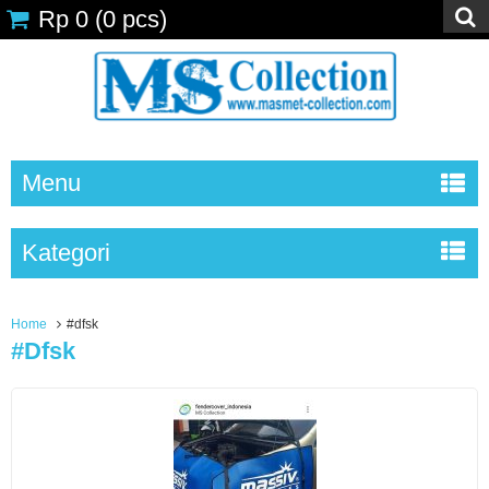
Rp 0
(
0
pcs)
Menu
Kategori
Home
#dfsk
#dfsk