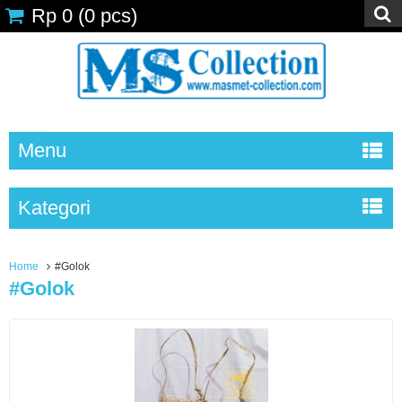
Rp 0
(
0
pcs)
Menu
Kategori
Home
#Golok
#Golok