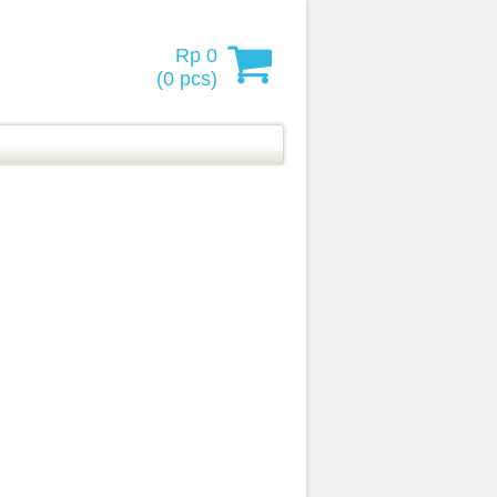
Rp 0
(
0
pcs)