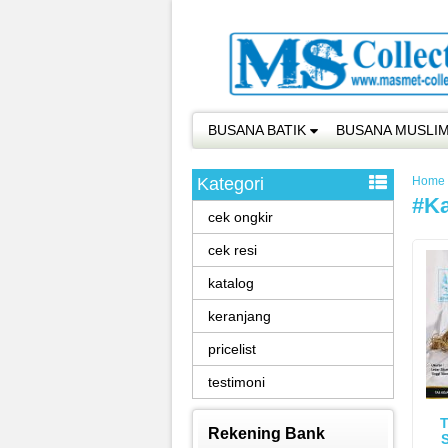
BUSANA BATIK
BUSANA MUSLI
Kategori
Home
#k
cek ongkir
cek resi
katalog
keranjang
pricelist
testimoni
Rekening Bank