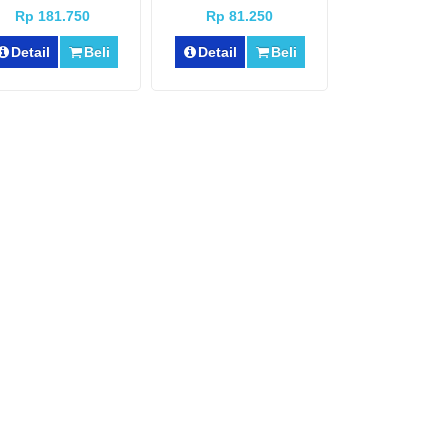
T210123 ]
Rp 181.750
Rp 81.250
Detail
Beli
Detail
Beli