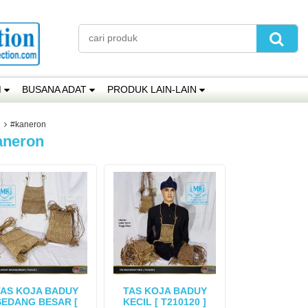
M
BUSANA ADAT
PRODUK LAIN-LAIN
#kaneron
aneron
TAS KOJA BADUY
TAS KOJA BADUY
SEDANG BESAR [
KECIL [ T210120 ]