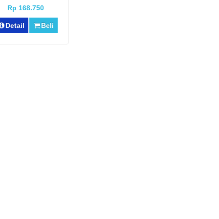
MS200308 ]
Rp 168.750
Detail
Beli