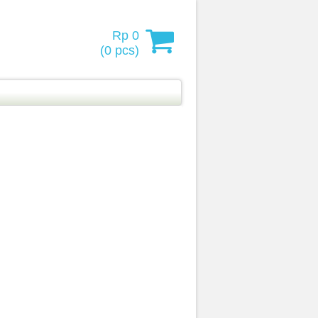
Rp 0
(
0
pcs)