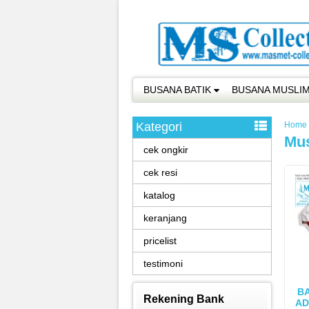
BUSANA BATIK
BUSANA MUSLI
Kategori
Home
Mus
cek ongkir
cek resi
katalog
keranjang
pricelist
testimoni
B
Rekening Bank
AD