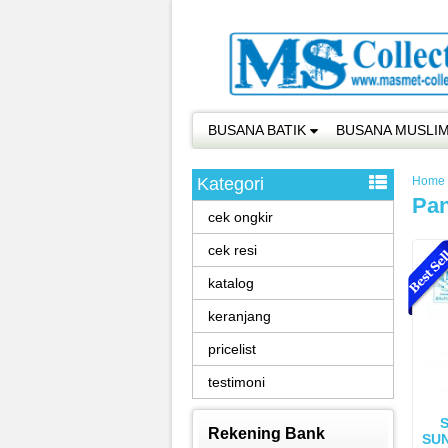
BUSANA BATIK
BUSANA MUSLI
Kategori
Home
Pan
cek ongkir
cek resi
katalog
keranjang
pricelist
testimoni
Rekening Bank
SUN