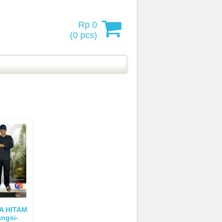
Rp 0
(
0
pcs)
A HITAM
angsi-