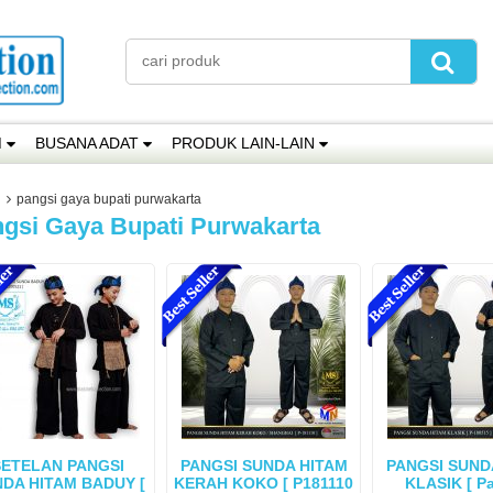
M
BUSANA ADAT
PRODUK LAIN-LAIN
pangsi gaya bupati purwakarta
gsi Gaya Bupati Purwakarta
SETELAN PANGSI
PANGSI SUNDA HITAM
PANGSI SUND
DA HITAM BADUY [
KERAH KOKO [ P181110
KLASIK [ P