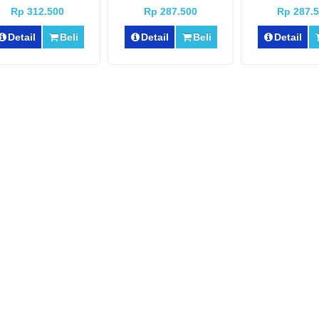
P-200521 ]
]
P180515
Rp 312.500
Rp 287.500
Rp 287.
Detail
Beli
Detail
Beli
Detail