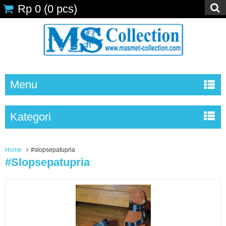
Rp 0
(
0
pcs)
Menu
Kategori
Home
#slopsepatupria
#slopsepatupria