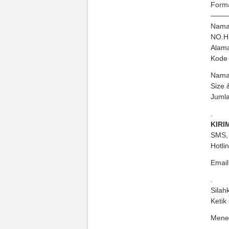
Form
——
Nama
NO.H
Alama
Kode
Nama
Size 
Jumla
.
KIRIM
SMS, 
Hotli
Email
.
Silah
Ketik
Mener