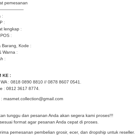
at pemesanan
——————
 :
P :
t lengkap :
 POS :
 Barang, Kode :
& Warna :
h :
 KE :
WA : 0818 0890 8810 // 0878 8607 0541.
ne : 0812 3617 8774.
 : masmet.collection@gmail.com
kan tunggu dan pesanan Anda akan segera kami proses!!!
 sesuai format agar pesanan Anda cepat di proses.
ima pemesanan pembelian grosir, ecer, dan dropship untuk reseller.