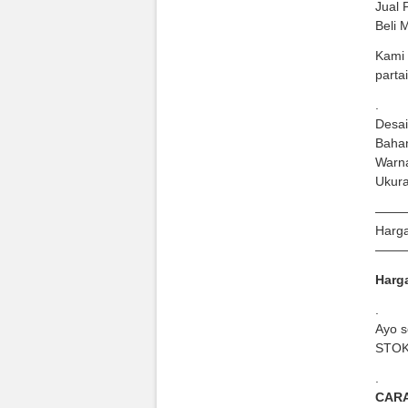
Jual 
Beli 
Kami 
parta
.
Desai
Bahan
Warna
Ukura
——
Harga
——
Harga
.
Ayo s
STOK 
.
CARA