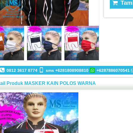
Tamb
0812 3617 8774
sms +6281808908810
+6287886070541
tail Produk MASKER KAIN POLOS WARNA