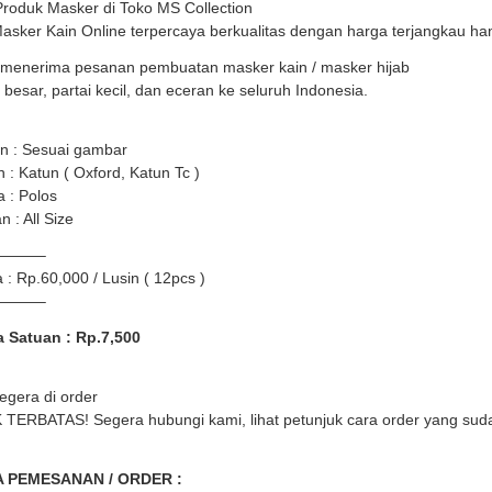
Produk Masker di Toko MS Collection
Masker Kain Online terpercaya berkualitas dengan harga terjangkau han
menerima pesanan pembuatan masker kain / masker hijab
i besar, partai kecil, dan eceran ke seluruh Indonesia.
n : Sesuai gambar
 : Katun ( Oxford, Katun Tc )
 : Polos
n : All Size
———–
 : Rp.60,000 / Lusin ( 12pcs )
———–
 Satuan : Rp.7,500
egera di order
TERBATAS! Segera hubungi kami, lihat petunjuk cara order yang sud
 PEMESANAN / ORDER :