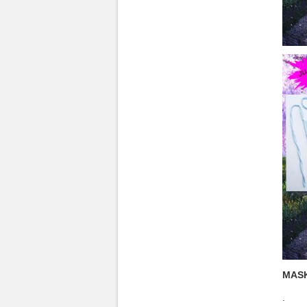
MASK
.