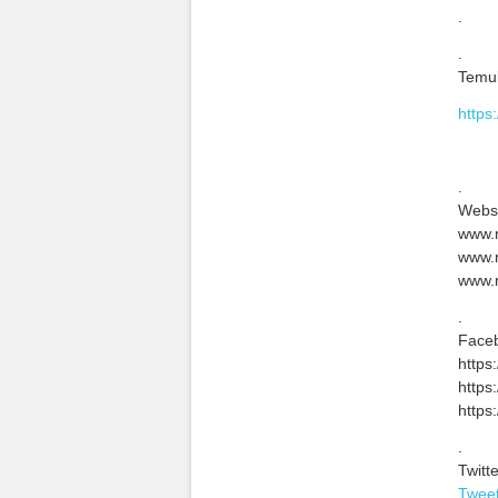
.
.
Temuk
https:
.
Websi
www.
www.
www.m
.
Face
https
https
https
.
Twitte
Tweet