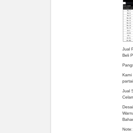
Jual 
Beli 
Pangs
Kami 
parta
Jual 
Celan
Desai
Warna
Bahan
Note: