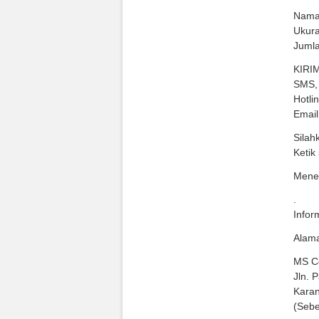
Nama
Ukura
Jumla
KIRIM
SMS, 
Hotli
Email
Silah
Ketik
Mener
.
Infor
Alama
MS Co
Jln. 
Karan
(Sebe