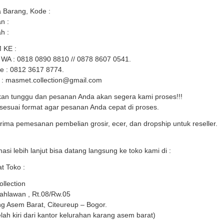
 Barang, Kode :
n :
h :
 KE :
WA : 0818 0890 8810 // 0878 8607 0541.
ne : 0812 3617 8774.
 : masmet.collection@gmail.com
kan tunggu dan pesanan Anda akan segera kami proses!!!
 sesuai format agar pesanan Anda cepat di proses.
ima pemesanan pembelian grosir, ecer, dan dropship untuk reseller.
masi lebih lanjut bisa datang langsung ke toko kami di :
t Toko :
llection
Pahlawan , Rt.08/Rw.05
g Asem Barat, Citeureup – Bogor.
lah kiri dari kantor kelurahan karang asem barat)