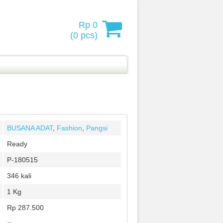
Rp 0
(
0
pcs)
BUSANA ADAT
,
Fashion
,
Pangsi
Ready
P-180515
346 kali
1 Kg
Rp 287.500