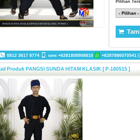
Pilihan Ter
Tamb
0812 3617 8774
sms +6281808908810
+6287886070541
tail Produk PANGSI SUNDA HITAM KLASIK [ P-180515 ]