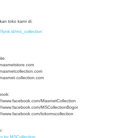
an toko kami di:
//lynk.id/ms_collection
te:
masmetstore.com
masmetcollection.com
asmet-collection.com
book:
://www.facebook.com/MasmetCollection
://www.facebook.com/MSCollectionBogor
://www.facebook.com/tokomscollection
r:
s by MSCollection_