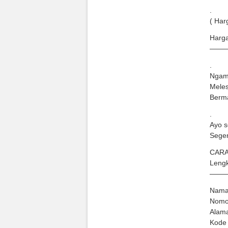
.
( Har
Harga
——
.
Ngam
Meles
Berma
.
Ayo s
Seger
CARA
Lengk
——
Nama
Nomo
Alama
Kode