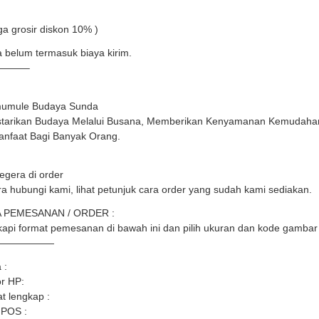
ga grosir diskon 10% )
 belum termasuk biaya kirim.
———–
umule Budaya Sunda
tarikan Budaya Melalui Busana, Memberikan Kenyamanan Kemudahan
nfaat Bagi Banyak Orang.
egera di order
a hubungi kami, lihat petunjuk cara order yang sudah kami sediakan.
 PEMESANAN / ORDER :
api format pemesanan di bawah ini dan pilih ukuran dan kode gambar 
——————
 :
r HP:
t lengkap :
 POS :