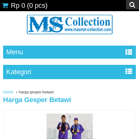
Rp 0
(
0
pcs)
Menu
Kategori
Home
harga gesper betawi
Harga Gesper Betawi