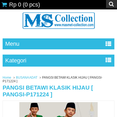
Rp 0
(
0
pcs)
Menu
Kategori
Home
BUSANA ADAT
PANGSI BETAWI KLASIK HIJAU [ PANGSI-
P171224 ]
PANGSI BETAWI KLASIK HIJAU [
PANGSI-P171224 ]