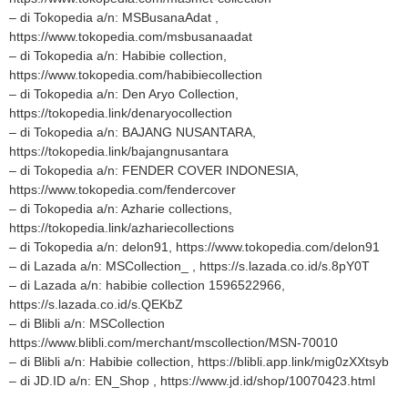
– di Tokopedia a/n: MSBusanaAdat ,
https://www.tokopedia.com/msbusanaadat
– di Tokopedia a/n: Habibie collection,
https://www.tokopedia.com/habibiecollection
– di Tokopedia a/n: Den Aryo Collection,
https://tokopedia.link/denaryocollection
– di Tokopedia a/n: BAJANG NUSANTARA,
https://tokopedia.link/bajangnusantara
– di Tokopedia a/n: FENDER COVER INDONESIA,
https://www.tokopedia.com/fendercover
– di Tokopedia a/n: Azharie collections,
https://tokopedia.link/azhariecollections
– di Tokopedia a/n: delon91, https://www.tokopedia.com/delon91
– di Lazada a/n: MSCollection_ , https://s.lazada.co.id/s.8pY0T
– di Lazada a/n: habibie collection 1596522966,
https://s.lazada.co.id/s.QEKbZ
– di Blibli a/n: MSCollection
https://www.blibli.com/merchant/mscollection/MSN-70010
– di Blibli a/n: Habibie collection, https://blibli.app.link/mig0zXXtsyb
– di JD.ID a/n: EN_Shop , https://www.jd.id/shop/10070423.html