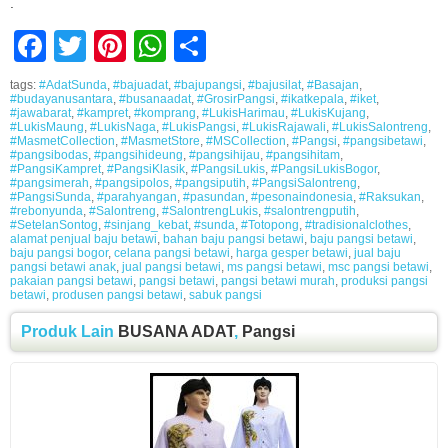
.
Facebook
Twitter
Pinterest
WhatsApp
Share
tags:
#AdatSunda
,
#bajuadat
,
#bajupangsi
,
#bajusilat
,
#Basajan
,
#budayanusantara
,
#busanaadat
,
#GrosirPangsi
,
#ikatkepala
,
#iket
,
#jawabarat
,
#kampret
,
#komprang
,
#LukisHarimau
,
#LukisKujang
,
#LukisMaung
,
#LukisNaga
,
#LukisPangsi
,
#LukisRajawali
,
#LukisSalontreng
,
#MasmetCollection
,
#MasmetStore
,
#MSCollection
,
#Pangsi
,
#pangsibetawi
,
#pangsibodas
,
#pangsihideung
,
#pangsihijau
,
#pangsihitam
,
#PangsiKampret
,
#PangsiKlasik
,
#PangsiLukis
,
#PangsiLukisBogor
,
#pangsimerah
,
#pangsipolos
,
#pangsiputih
,
#PangsiSalontreng
,
#PangsiSunda
,
#parahyangan
,
#pasundan
,
#pesonaindonesia
,
#Raksukan
,
#rebonyunda
,
#Salontreng
,
#SalontrengLukis
,
#salontrengputih
,
#SetelanSontog
,
#sinjang_kebat
,
#sunda
,
#Totopong
,
#tradisionalclothes
,
alamat penjual baju betawi
,
bahan baju pangsi betawi
,
baju pangsi betawi
,
baju pangsi bogor
,
celana pangsi betawi
,
harga gesper betawi
,
jual baju
pangsi betawi anak
,
jual pangsi betawi
,
ms pangsi betawi
,
msc pangsi betawi
,
pakaian pangsi betawi
,
pangsi betawi
,
pangsi betawi murah
,
produksi pangsi
betawi
,
produsen pangsi betawi
,
sabuk pangsi
Produk Lain
BUSANA ADAT
,
Pangsi