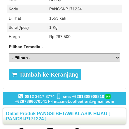
Kode
PANGSI-P171224
Di lihat
1553 kali
Berat(/pcs)
1 Kg
Harga
Rp 287.500
Pilihan Tersedia :
Tambah ke Keranjang
0812 3617 8774
sms +6281808908810
+6287886070541
masmet.collection@gmail.com
Detail Produk PANGSI BETAWI KLASIK HIJAU [
PANGSI-P171224 ]