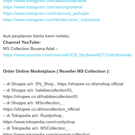
https://www.instagram.com/iketsundapraktis
https://www.instagram.com/sarungcelana/
https://www.instagram.com/raincoat_jashujan
https://www.instagram.com/fendercover_indonesia/
.
ikuti perjalanan bisnis kami melalui,
Channel YouTube:
MS Collection Busana Adat –
https://www.youtube.com/channel/UCB_5lycfwwnNZ7ZIo0cltzw/video
.
Order Online Marketplace ( Reseller MS Collection ):
.
– di Shoppe a/n: EN_Shop , https://shopee.co.id/enshop.official
– di Shoppe a/n: habibiecollection91,
https://shopee.co.id/habibiecollection91
– di Shoppe a/n: MScollection_ ,
https://shopee.co.id/mscollection_official
– di Tokopedia a/n: Rusdyshop ,
https://www.tokopedia.com/rusdyshop
– di Tokopedia a/n: MSCollection_ ,
https://www.tokopedia.com/masmet-collection